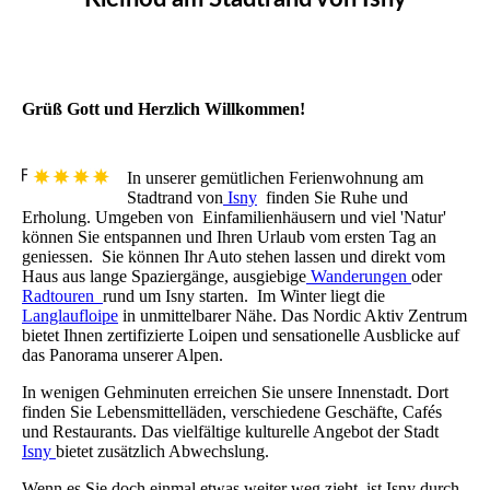
Grüß Gott und Herzlich Willkommen!
In unserer gemütlichen Ferienwohnung am
Stadtrand von
Isny
finden Sie Ruhe und
Erholung. Umgeben von
Einfamilienhäusern
und viel 'Natur'
können Sie entspannen und Ihren Urlaub vom ersten Tag an
geniessen.
Sie können Ihr Auto stehen lassen und direkt vom
Haus aus lange Spaziergänge, ausgiebige
Wanderungen
oder
Radtouren
rund um Isny starten.
Im Winter liegt die
Langlaufloipe
in unmittelbarer Nähe. Das
Nordic Aktiv Zentrum
bietet Ihnen zertifizierte Loipen und sensationelle Ausblicke auf
das Panorama unserer Alpen.
In wenigen
Gehminuten erreichen Sie unsere Innenstadt. Dort
finden Sie Lebensmittelläden, verschiedene Geschäfte, Cafés
und Restaurants. Das vielfältige kulturelle Angebot der Stadt
Isny
bietet zusätzlich Abwechslung.
Wenn es Sie doch einmal etwas weiter weg zieht, ist Isny durch