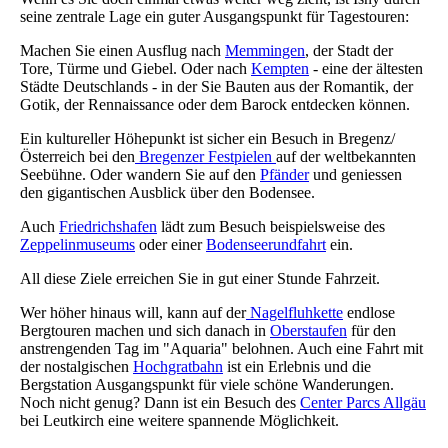
seine zentrale Lage ein guter Ausgangspunkt
für Tagestouren:
Machen Sie einen Ausflug nach
Memmingen
, der Stadt der
Tore, Türme und Giebel. Oder nach
Kempten
- eine der ältesten
Städte Deutschlands - in der Sie Bauten aus der Romantik, der
Gotik, der Rennaissance oder dem Barock entdecken können.
Ein kultureller Höhepunkt ist sicher ein Besuch in Bregenz/
Österreich bei den
Bregenzer Festpielen
auf der weltbekannten
Seebühne. Oder wandern Sie auf den
Pfänder
und geniessen
den gigantischen Ausblick über den Bodensee.
Auch
Friedrichshafen
lädt zum Besuch beispielsweise des
Zeppelinmuseums
oder einer
Bodenseerundfahrt
ein.
All diese Ziele erreichen Sie in gut einer Stunde Fahrzeit.
Wer höher hinaus will, kann auf der
Nagelfluhkette
endlose
Bergtouren machen und sich danach in
Oberstaufen
für den
anstrengenden Tag im
"Aquaria"
belohnen. Auch eine Fahrt mit
der nostalgischen
Hochgratbahn
ist ein Erlebnis und die
Bergstation Ausgangspunkt für viele schöne Wanderungen.
Noch nicht genug? Dann ist ein Besuch des
Center Parcs Allgäu
bei Leutkirch eine weitere spannende Möglichkeit.